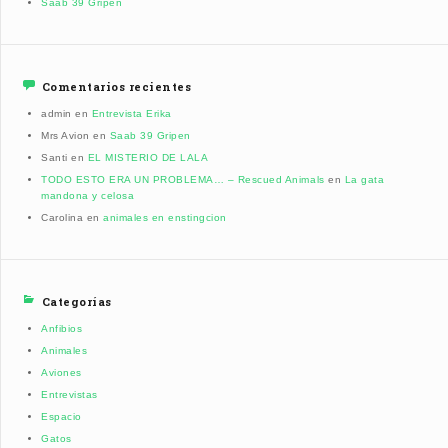
Saab 39 Gripen
Comentarios recientes
admin
en
Entrevista Erika
Mrs Avion
en
Saab 39 Gripen
Santi
en
EL MISTERIO DE LALA
TODO ESTO ERA UN PROBLEMA… – Rescued Animals
en
La gata
mandona y celosa
Carolina
en
animales en enstingcion
Categorías
Anfibios
Animales
Aviones
Entrevistas
Espacio
Gatos