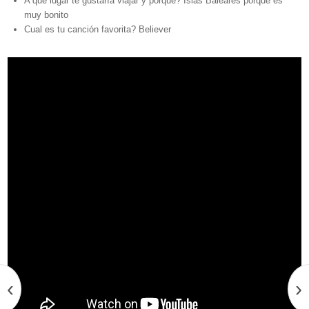
A que lugar te gustaría viajar y porque? Islas Baleares porque es
muy bonito
Cual es tu canción favorita? Believer
‹
›