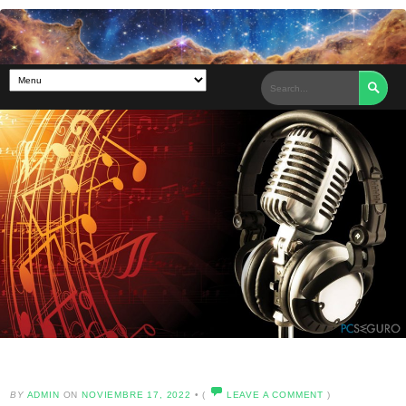

BY
ADMIN
ON
NOVIEMBRE 17, 2022
•
(
LEAVE A COMMENT
)