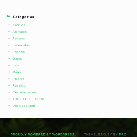
Categorías
Anfibios
Animales
Aviones
Entrevistas
Espacio
Gatos
Lala
Måns
Pajaros
Reptiles
Rescatar animal
TOP SECRET SHHH..
Uncategorized
PROUDLY POWERED BY WORDPRESS
|
THEME: BEXLEY BY
PRO