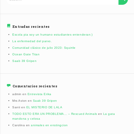
Entradas recientes
Escola pia soy un humano estudiantes entenderan:)
La enfermedad del parvo.
Comunidad clásico de julio 2023: Squirtle
Ocean Gate Titan
Saab 39 Gripen
Comentarios recientes
admin
en
Entrevista Erika
Mrs Avion
en
Saab 39 Gripen
Santi
en
EL MISTERIO DE LALA
TODO ESTO ERA UN PROBLEMA… – Rescued Animals
en
La gata
mandona y celosa
Carolina
en
animales en enstingcion